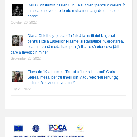
Delia Constantin: “Talentul nu e suficient pentru o carieră în
muzică, e nevoie de foarte multă muncă și de un pic de
noroc”
October 26, 2022
Diana Chioibașu, doctor în fizică la Institutul Național
pentru Fizica Laserilor, Plasmei și Radiațiilor: “Cercetarea,
cea mai bună modalitate prin țării care să ofer ceva țării
care a investit în mine”
September 20, 2022
Eleva de 10 a Liceului Teoretic “Horia Hulubei” Carla
Spirea, mesaj pentru tinerii din Măgurele: “Nu renunțați
niciodată la visurile voastre!”
July 26, 2022