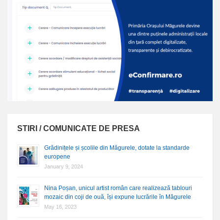
STIRI / COMUNICATE DE PRESA
Grădinițele și școlile din Măgurele, dotate la standarde
europene
January 9, 2024
Nina Poșan, unicul artist român care realizează tablouri
mozaic din coji de ouă, își expune lucrările în Măgurele
May 16, 2023