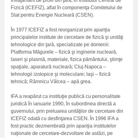
învăţământ de profil din ţară, în Institutul Central de
Fizică (ICEFIZ), aflat în componenţa Comitetului de
Stat pentru Energie Nucleară (CSEN).
În 1977 ICEFIZ a fost reorganizat prin apariţia
principalelor institute de cercetare de fizică şi unităţi
tehnologice din ţară, specializate pe domenii:
Platforma Măgurele – fizică şi inginerie nucleară,
laseri şi plasmă, materiale, fizica pământului, ştiinţe
spaţiale, aparatură nucleară; Cluj-Napoca –
tehnologii izotopice şi moleculare; Iaşi – fizică
tehnică; Râmnicu Vâlcea – apă grea.
IFA a reapărut ca instituţie publică cu personalitate
juridică în ianuarie 1990, în subordinea directă a
guvernului, prin preluarea unităţilor de cercetare din
ICEFIZ odată cu desfinţarea CSEN. În 1996 IFA a
fost practic dezmembrată prin apariţia institutelor
naţionale de cercetare-dezvoltare de astăzi, pe