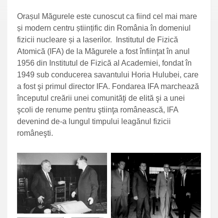
Orașul Măgurele este cunoscut ca fiind cel mai mare
și modern centru științific din România în domeniul
fizicii nucleare și a laserilor. Institutul de Fizică
Atomică (IFA) de la Măgurele a fost înfiinţat în anul
1956 din Institutul de Fizică al Academiei, fondat în
1949 sub conducerea savantului Horia Hulubei, care
a fost şi primul director IFA. Fondarea IFA marchează
începutul creării unei comunităţi de elită şi a unei
şcoli de renume pentru ştiinţa românească, IFA
devenind de-a lungul timpului leagănul fizicii
româneşti.