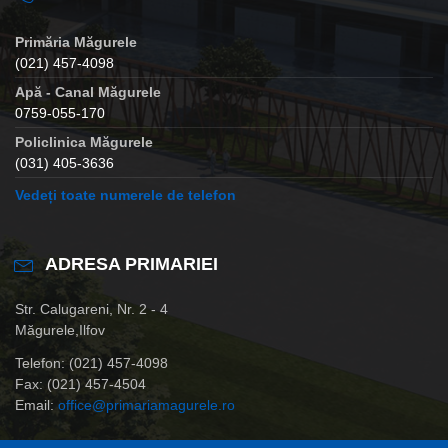
Primăria Măgurele
(021) 457-4098
Apă - Canal Măgurele
0759-055-170
Policlinica Măgurele
(031) 405-3636
Vedeți toate numerele de telefon
ADRESA PRIMARIEI
Str. Calugareni, Nr. 2 - 4
Măgurele,Ilfov
Telefon: (021) 457-4098
Fax: (021) 457-4504
Email:
office@primariamagurele.ro