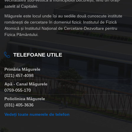
vecinătatea sud-vestică a municipiului București, fiind un oraș-
satelit al Capitalei.
Măgurele este locul unde își au sediile două cunoscute institute
românești de cercetare în domeniul fizicii: Institutul de Fizică
Atomică și Institutul Național de Cercetare-Dezvoltare pentru
Fizica Pământului.
TELEFOANE UTILE
Primăria Măgurele
(021) 457-4098
Apă - Canal Măgurele
0759-055-170
Policlinica Măgurele
(031) 405-3636
Vedeți toate numerele de telefon