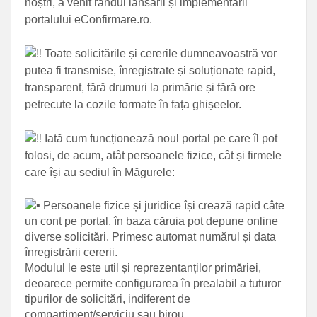
noștri, a venit rândul lansării și implementării
portalului eConfirmare.ro.
Toate solicitările și cererile dumneavoastră vor
putea fi transmise, înregistrate și soluționate rapid,
transparent, fără drumuri la primărie și fără ore
petrecute la cozile formate în fața ghișeelor.
Iată cum funcționează noul portal pe care îl pot
folosi, de acum, atât persoanele fizice, cât și firmele
care își au sediul în Măgurele:
Persoanele fizice și juridice își crează rapid câte
un cont pe portal, în baza căruia pot depune online
diverse solicitări. Primesc automat numărul și data
înregistrării cererii.
Modulul le este util și reprezentanților primăriei,
deoarece permite configurarea în prealabil a tuturor
tipurilor de solicitări, indiferent de
compartiment/serviciu sau birou.