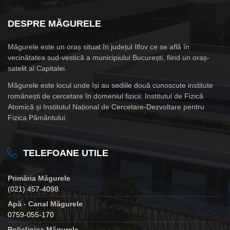
DESPRE MĂGURELE
Măgurele este un oraș situat în județul Ilfov ce se află în
vecinătatea sud-vestică a municipiului București, fiind un oraș-
satelit al Capitalei.
Măgurele este locul unde își au sediile două cunoscute institute
românești de cercetare în domeniul fizicii: Institutul de Fizică
Atomică și Institutul Național de Cercetare-Dezvoltare pentru
Fizica Pământului.
TELEFOANE UTILE
Primăria Măgurele
(021) 457-4098
Apă - Canal Măgurele
0759-055-170
Policlinica Măgurele