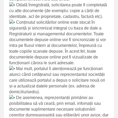
Odată înregistrată, solicitarea poate fi completată
cu alte documente (de exemplu: copie a cărții de
identitate, act de proprietate, cadastru, factură etc).
Conținutul solicitărilor online este stocat în
siguranță și sincronizat integral cu baza de date a
Registraturii și managementul documentelor. Toate
documentele depuse online vor fi sincronizate și vor
intra pe fluxul intern al documentelor, împreună cu
toate copiile scanate depuse. În acest fel, toate
documentele depuse online pot fi vizualizate de
funcționarii cărora le sunt adresate.
Mai mult, portalul îi atenționează pe funcționari
atunci când cetățeanul sau reprezentantul societății
care utilizează portalul a depus o solicitare nouă ori
și-a actualizat datele personale (ex. adresa de
domiciliu/sediu).
De asemenea, reprezentanții primăriei au
posibilitatea să vă ceară, prin email, infomații sau
documente suplimentare necesare soluționării
cererilor dumneavoastră sau eliberării unor avize, dar