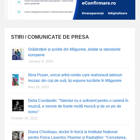
STIRI / COMUNICATE DE PRESA
Grădinițele și școlile din Măgurele, dotate la standarde
europene
January 9, 2024
Nina Poșan, unicul artist român care realizează tablouri
mozaic din coji de ouă, își expune lucrările în Măgurele
May 16, 2023
Delia Constantin: “Talentul nu e suficient pentru o carieră în
muzică, e nevoie de foarte multă muncă și de un pic de
noroc”
October 26, 2022
Diana Chioibașu, doctor în fizică la Institutul Național
pentru Fizica Laserilor, Plasmei și Radiațiilor: “Cercetarea,