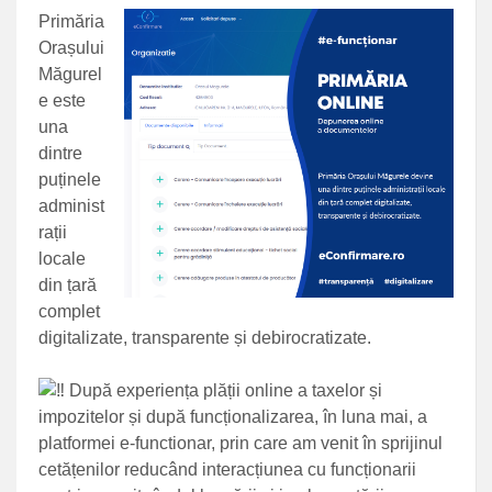
Primăria
Orașului
Măgurel
e este
una
dintre
puținele
administ
rații
locale
din țară
complet
digitalizate, transparente și debirocratizate.
După experiența plății online a taxelor și
impozitelor și după funcționalizarea, în luna mai, a
platformei e-functionar, prin care am venit în sprijinul
cetățenilor reducând interacțiunea cu funcționarii