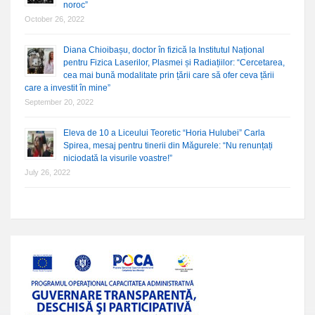
noroc”
October 26, 2022
Diana Chioibașu, doctor în fizică la Institutul Național
pentru Fizica Laserilor, Plasmei și Radiațiilor: “Cercetarea,
cea mai bună modalitate prin țării care să ofer ceva țării
care a investit în mine”
September 20, 2022
Eleva de 10 a Liceului Teoretic “Horia Hulubei” Carla
Spirea, mesaj pentru tinerii din Măgurele: “Nu renunțați
niciodată la visurile voastre!”
July 26, 2022