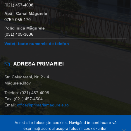
(021) 457-4098
Apă - Canal Măgurele
0759-055-170
Policlinica Măgurele
(031) 405-3636
Vedeți toate numerele de telefon
ADRESA PRIMARIEI
Str. Calugareni, Nr. 2 - 4
Măgurele,Ilfov
Telefon: (021) 457-4098
Fax: (021) 457-4504
Email:
office@primariamagurele.ro
Acest site foloseşte cookies. Navigând în continuare vă
exprimaţi acordul asupra folosirii cookie-urilor.