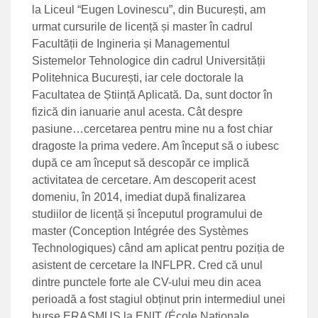
la Liceul “Eugen Lovinescu”, din București, am
urmat cursurile de licență și master în cadrul
Facultății de Ingineria și Managementul
Sistemelor Tehnologice din cadrul Universității
Politehnica București, iar cele doctorale la
Facultatea de Știință Aplicată. Da, sunt doctor în
fizică din ianuarie anul acesta. Cât despre
pasiune…cercetarea pentru mine nu a fost chiar
dragoste la prima vedere. Am început să o iubesc
după ce am început să descopăr ce implică
activitatea de cercetare. Am descoperit acest
domeniu, în 2014, imediat după finalizarea
studiilor de licență și începutul programului de
master (Conception Intégrée des Systèmes
Technologiques) când am aplicat pentru poziția de
asistent de cercetare la INFLPR. Cred că unul
dintre punctele forte ale CV-ului meu din acea
perioadă a fost stagiul obținut prin intermediul unei
burse ERASMUS la ENIT (École Nationale