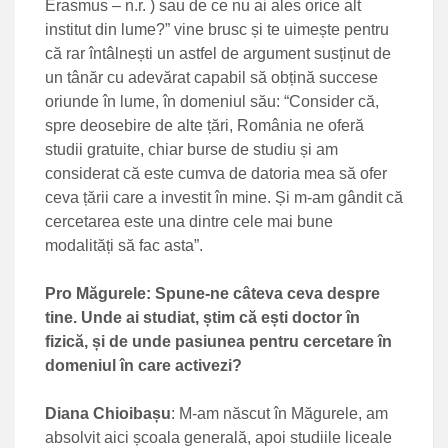
Erasmus – n.r. ) sau de ce nu ai ales orice alt
institut din lume?” vine brusc și te uimește pentru
că rar întâlnești un astfel de argument susținut de
un tânăr cu adevărat capabil să obțină succese
oriunde în lume, în domeniul său: “Consider că,
spre deosebire de alte țări, România ne oferă
studii gratuite, chiar burse de studiu și am
considerat că este cumva de datoria mea să ofer
ceva țării care a investit în mine. Și m-am gândit că
cercetarea este una dintre cele mai bune
modalități să fac asta”.
Pro Măgurele: Spune-ne câteva ceva despre
tine. Unde ai studiat, știm că ești doctor în
fizică, și de unde pasiunea pentru cercetare în
domeniul în care activezi?
Diana Chioibașu
: M-am născut în Măgurele, am
absolvit aici școala generală, apoi studiile liceale