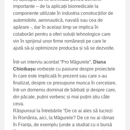
importante – de la aplicații biomedicale la
componente utilizate în industria construcțiilor de
automobile, aeronautică, navală sau cea de
apărare -, dar în același timp se implica în
colaborări pentru a oferi soluții tehnologice care
vin în sprijinul unor firme românești pe care le
ajută să-și optimizeze producția și să se dezvolte.
Într-un interviu acordat “Pro Măgurele”,
Diana
Chioibașu
vorbește cu pasiune despre proiectele
în care este implicată în prezent sau care s-au
finalizat, despre ce presupune munca în cercetare,
într-un domeniu dominat de bărbați și despre care,
din păcate, puțini vorbesc și mai puțini știu câte
ceva.
Răspunsul la întrebările “De ce ai ales să lucrezi
în România, aici, la Măgurele? De ce nu ai rămas
în Franța, de exemplu (unde a studiat cu o bursă