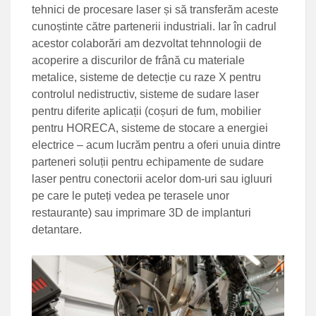
tehnici de procesare laser și să transferăm aceste
cunoștinte către partenerii industriali. Iar în cadrul
acestor colaborări am dezvoltat tehnnologii de
acoperire a discurilor de frână cu materiale
metalice, sisteme de detecție cu raze X pentru
controlul nedistructiv, sisteme de sudare laser
pentru diferite aplicații (coșuri de fum, mobilier
pentru HORECA, sisteme de stocare a energiei
electrice – acum lucrăm pentru a oferi unuia dintre
parteneri soluții pentru echipamente de sudare
laser pentru conectorii acelor dom-uri sau igluuri
pe care le puteți vedea pe terasele unor
restaurante) sau imprimare 3D de implanturi
detantare.