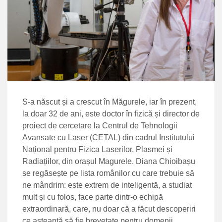
S-a născut și a crescut în Măgurele, iar în prezent,
la doar 32 de ani, este doctor în fizică și director de
proiect de cercetare la Centrul de Tehnologii
Avansate cu Laser (CETAL) din cadrul Institutului
Național pentru Fizica Laserilor, Plasmei și
Radiațiilor, din orașul Magurele. Diana Chioibașu
se regăsește pe lista românilor cu care trebuie să
ne mândrim: este extrem de inteligentă, a studiat
mult și cu folos, face parte dintr-o echipă
extraordinară, care, nu doar că a făcut descoperiri
ce așteaptă să fie brevetate pentru domenii