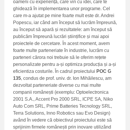
oameni cu experiență, care vin cu idei, care te
ghidează în implementarea unor programe. Cel
care m-a ajutat pe mine foarte mult este dr. Andrei
Popescu, iar când am început să lucrăm împreună,
au început să apară și rezultatele: am început să
publicăm împreună lucrări științifice și mai apoi
proiectele de cercetare. În acest moment, avem
foarte multe parteneriate în industrie, lucrăm cu
parteneri cărora noi trebuie să le oferim rețete
personalizate pentru a-și optimiza producția și a-și
eficientiza costurile. În cadrul proiectului
POC G
135
, condus de prof. univ. dr. Ion Mihăilescu, am
dezvoltat parteneriate diverse cu mai multe
companii românești (exemplu: Optoelectronica
2001 S.A., Accent Pro 2000 SRL, ICPE SA, Niko
Auto Com SRL, Prime Batteries Tecnology SRL,
Terra Solutions, Inno Robotics sau Evo Design)
având în vedere că obiectivul proiectului este să
sprijinim firmele românești prin inovare utilizând