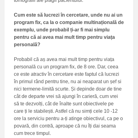
tomografii ale plăgii pacientului.
Cum este să lucrezi în cercetare, unde nu ai un
program fix, ca la o companie multinațională de
exemplu, unde probabil ți-ar fi mai simplu
pentru că ai avea mai mult timp pentru viața
personală?
Probabil că aș avea mai mult timp pentru viața
personală cu un program fix, de 8 ore. Dar, ceea
ce este atractiv în cercetare este faptul că lucrezi
în primul rând pentru tine, nu ai neaparat un șef si
nici termene-limită scurte. Și depinde doar de tine
cât de departe vrei să ajungi în carieră, cum vrei
să te dezvolți, cât de înalte sunt obiectivele pe
care ți le stabilești. Astfel că nu simți cele 10 -12
ore la serviciu pentru a-ți atinge obiectivul, ca pe o
povară, din contră, aproape că nu îți dai seama
cum trece timpul.