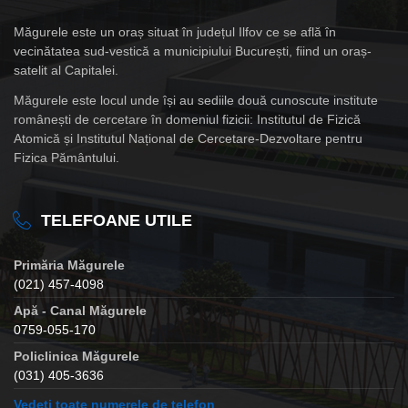
Măgurele este un oraș situat în județul Ilfov ce se află în
vecinătatea sud-vestică a municipiului București, fiind un oraș-
satelit al Capitalei.
Măgurele este locul unde își au sediile două cunoscute institute
românești de cercetare în domeniul fizicii: Institutul de Fizică
Atomică și Institutul Național de Cercetare-Dezvoltare pentru
Fizica Pământului.
TELEFOANE UTILE
Primăria Măgurele
(021) 457-4098
Apă - Canal Măgurele
0759-055-170
Policlinica Măgurele
(031) 405-3636
Vedeți toate numerele de telefon