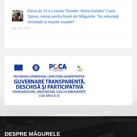
Eleva de 10 a Liceului Teoretic “Horia Hulubei” Carla
Spirea, mesaj pentru tinerii din Măgurele: “Nu renunțați
niciodată la visurile voastre!”
July 26, 2022
DESPRE MĂGURELE