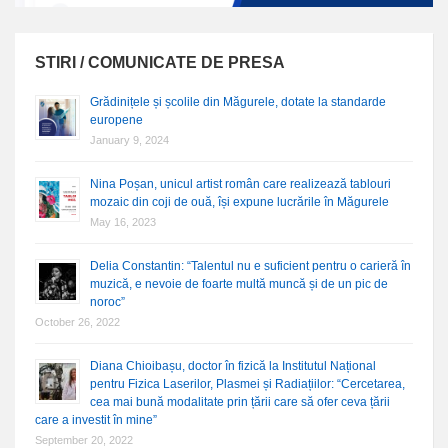
STIRI / COMUNICATE DE PRESA
Grădinițele și școlile din Măgurele, dotate la standarde
europene
January 9, 2024
Nina Poșan, unicul artist român care realizează tablouri
mozaic din coji de ouă, își expune lucrările în Măgurele
May 16, 2023
Delia Constantin: “Talentul nu e suficient pentru o carieră în
muzică, e nevoie de foarte multă muncă și de un pic de
noroc”
October 26, 2022
Diana Chioibașu, doctor în fizică la Institutul Național
pentru Fizica Laserilor, Plasmei și Radiațiilor: “Cercetarea,
cea mai bună modalitate prin țării care să ofer ceva țării
care a investit în mine”
September 20, 2022