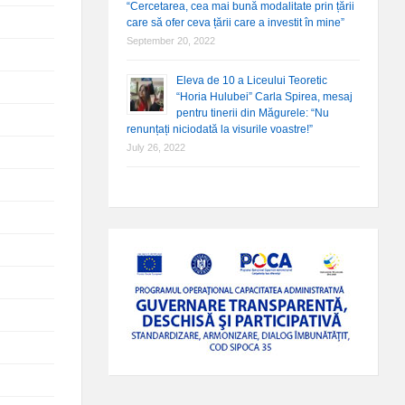
“Cercetarea, cea mai bună modalitate prin țării
care să ofer ceva țării care a investit în mine”
September 20, 2022
Eleva de 10 a Liceului Teoretic
“Horia Hulubei” Carla Spirea, mesaj
pentru tinerii din Măgurele: “Nu
renunțați niciodată la visurile voastre!”
July 26, 2022