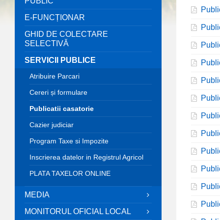
PUBLIC
Publi
E-FUNCȚIONAR
Publi
GHID DE COLECTARE
SELECTIVĂ
Publi
SERVICII PUBLICE
Publi
Atribuire Parcari
Publi
Cereri și formulare
Publi
Publicatii casatorie
Publi
Cazier judiciar
Publi
Program Taxe si Impozite
Publi
Inscrierea datelor in Registrul Agricol
Publi
PLATA TAXELOR ONLINE
Publi
MEDIA
Publi
MONITORUL OFICIAL LOCAL