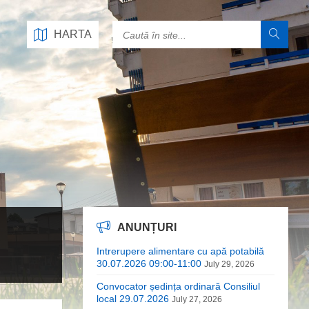
HARTA
ANUNȚURI
Intrerupere alimentare cu apă potabilă
30.07.2026 09:00-11:00
July 29, 2026
Convocator ședința ordinară Consiliul
local 29.07.2026
July 27, 2026