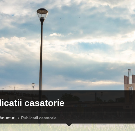
icatii casatorie
Anunțuri
Publicatii casatorie