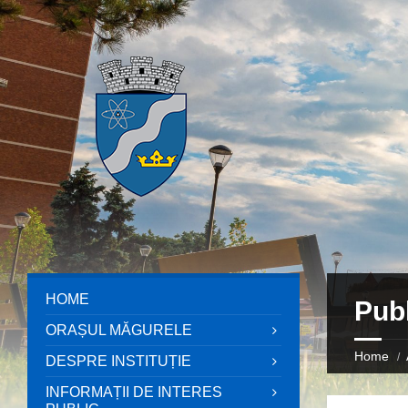
HOME
Publ
ORAȘUL MĂGURELE
Home
DESPRE INSTITUȚIE
INFORMAȚII DE INTERES