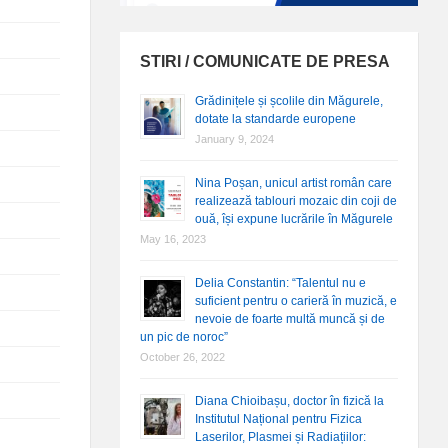
STIRI / COMUNICATE DE PRESA
Grădinițele și școlile din Măgurele,
dotate la standarde europene
January 9, 2024
Nina Poșan, unicul artist român care
realizează tablouri mozaic din coji de
ouă, își expune lucrările în Măgurele
May 16, 2023
Delia Constantin: “Talentul nu e
suficient pentru o carieră în muzică, e
nevoie de foarte multă muncă și de
un pic de noroc”
October 26, 2022
Diana Chioibașu, doctor în fizică la
Institutul Național pentru Fizica
Laserilor, Plasmei și Radiațiilor: