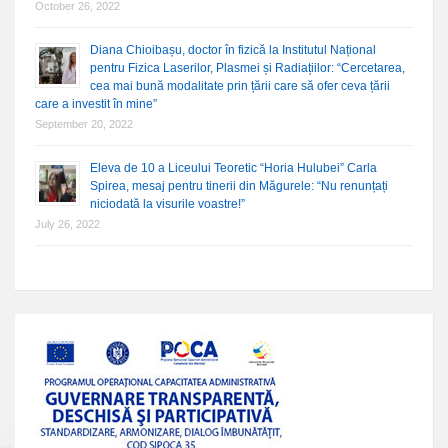
October 26, 2022
Diana Chioibașu, doctor în fizică la Institutul Național
pentru Fizica Laserilor, Plasmei și Radiațiilor: “Cercetarea,
cea mai bună modalitate prin țării care să ofer ceva țării
care a investit în mine”
September 20, 2022
Eleva de 10 a Liceului Teoretic “Horia Hulubei” Carla
Spirea, mesaj pentru tinerii din Măgurele: “Nu renunțați
niciodată la visurile voastre!”
July 26, 2022