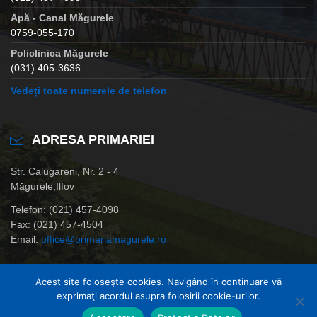
Apă - Canal Măgurele
0759-055-170
Policlinica Măgurele
(031) 405-3636
Vedeți toate numerele de telefon
ADRESA PRIMARIEI
Str. Calugareni, Nr. 2 - 4
Măgurele,Ilfov
Telefon: (021) 457-4098
Fax: (021) 457-4504
Email:
office@primariamagurele.ro
Acest site foloseşte cookies. Navigând în continuare vă
exprimaţi acordul asupra folosirii cookie-urilor.
© Primaria Orasului Magurele,Ilfov