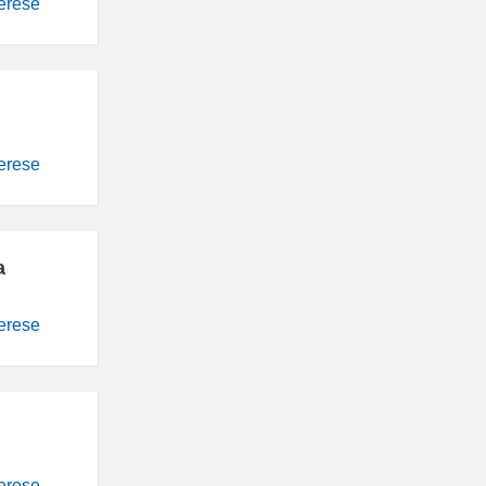
terese
terese
a
terese
terese