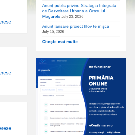
Anunț public privind Strategia Integrata
de Dezvoltare Urbana a Orasului
Magurele
July 23, 2026
terese
Anunț lansare proiect Ilfov te mișcă
July 15, 2026
Citește mai multe
terese
terese