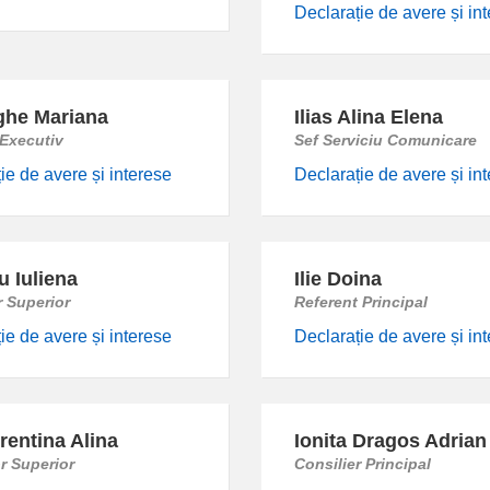
Declarație de avere și in
he Mariana
Ilias Alina Elena
 Executiv
Sef Serviciu Comunicare
ie de avere și interese
Declarație de avere și in
u Iuliena
Ilie Doina
r Superior
Referent Principal
ie de avere și interese
Declarație de avere și in
rentina Alina
Ionita Dragos Adrian
r Superior
Consilier Principal