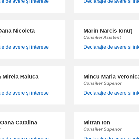
ie de avere și interese
Declarație de avere și in
Oana Nicoleta
Marin Narcis Ionuț
r
Consilier Asistent
ie de avere și interese
Declarație de avere și in
a Mirela Raluca
Mincu Maria Veronic
Consilier Superior
ie de avere și interese
Declarație de avere și in
 Oana Catalina
Mitran Ion
r
Consilier Superior
ie de avere și interese
Declarație de avere și in