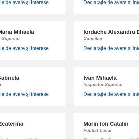
ie de avere și interese
Declarație de avere și in
Maria Mihaela
Iordache Alexandru 
r Superior
Consilier
ie de avere și interese
Declarație de avere și in
abriela
Ivan Mihaela
u
Inspector Superior
ie de avere și interese
Declarație de avere și in
Ecaterina
Marin Ion Catalin
Politist Local