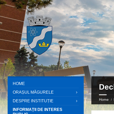
HOME
Decl
ORAȘUL MĂGURELE
Home
DESPRE INSTITUȚIE
INFORMAȚII DE INTERES