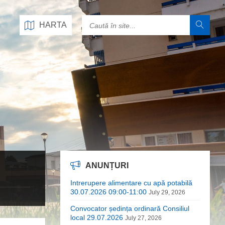
HARTA
ANUNȚURI
Intrerupere alimentare cu apă potabilă
30.07.2026 09:00-11:00
July 29, 2026
Convocator ședința ordinară Consiliul
local 29.07.2026
July 27, 2026