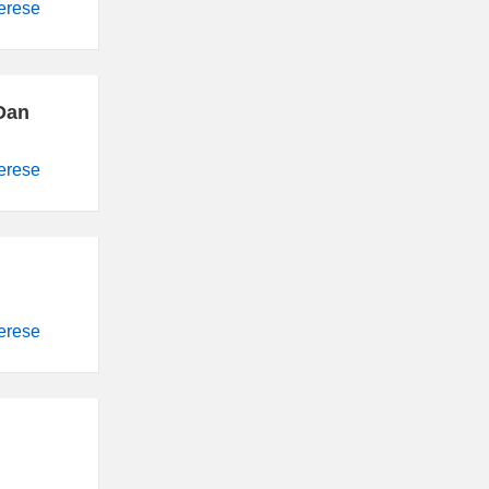
terese
Dan
terese
terese