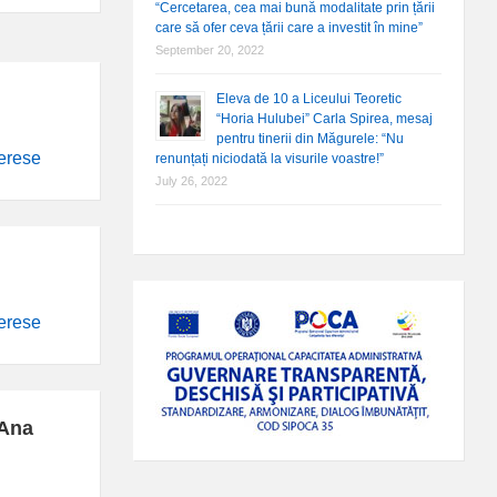
“Cercetarea, cea mai bună modalitate prin țării
care să ofer ceva țării care a investit în mine”
September 20, 2022
Eleva de 10 a Liceului Teoretic
“Horia Hulubei” Carla Spirea, mesaj
pentru tinerii din Măgurele: “Nu
terese
renunțați niciodată la visurile voastre!”
July 26, 2022
terese
 Ana