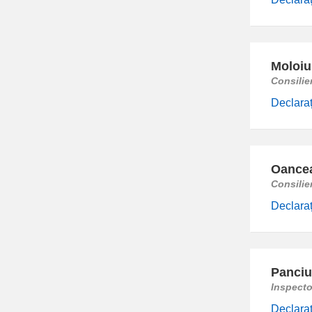
Moloiu
Consilie
Declaraț
Oancea
Consilie
Declaraț
Panciu
Inspecto
Declaraț