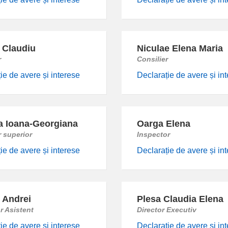
 Claudiu
Niculae Elena Maria
r
Consilier
ie de avere și interese
Declarație de avere și in
 Ioana-Georgiana
Oarga Elena
r superior
Inspector
ie de avere și interese
Declarație de avere și in
 Andrei
Plesa Claudia Elena
r Asistent
Director Executiv
ie de avere și interese
Declarație de avere și in