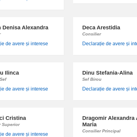
 Denisa Alexandra
Deca Arestidia
r
Consilier
ie de avere și interese
Declarație de avere și in
u Ilinca
Dinu Stefania-Alina
 Sef
Sef Birou
ie de avere și interese
Declarație de avere și in
i Cristina
Dragomir Alexandra
Maria
r Superior
Consilier Principal
ie de avere și interese