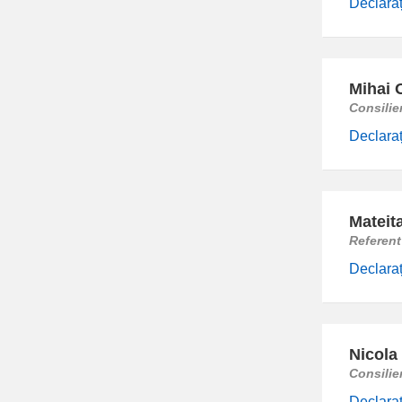
Declaraț
Mihai 
Consilie
Declaraț
Mateit
Referent
Declaraț
Nicola
Consilie
Declaraț