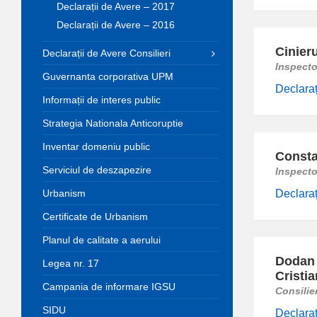
Declarații de Avere – 2017
Declarații de Avere – 2016
Cinier
Declarații de Avere Consilieri
Inspecto
Guvernanta corporativa UPM
Declaraț
Informații de interes public
Strategia Nationala Anticoruptie
Inventar domeniu public
Consta
Serviciul de deszapezire
Inspecto
Urbanism
Declaraț
Certificate de Urbanism
Planul de calitate a aerului
Dodan
Legea nr. 17
Cristia
Campania de informare IGSU
Consilie
SIDU
Declaraț