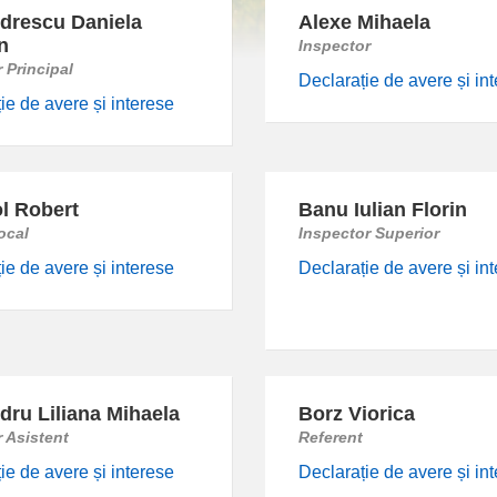
drescu Daniela
Alexe Mihaela
n
Inspector
 Principal
Declarație de avere și in
ie de avere și interese
l Robert
Banu Iulian Florin
local
Inspector Superior
ie de avere și interese
Declarație de avere și in
dru Liliana Mihaela
Borz Viorica
r Asistent
Referent
ie de avere și interese
Declarație de avere și in