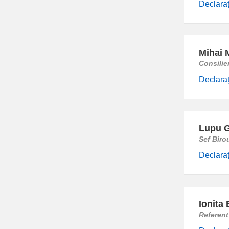
Declaraț
Mihai 
Consilie
Declaraț
Lupu G
Sef Biro
Declaraț
Ionita 
Referent