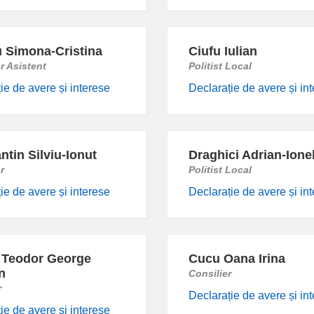
u Simona-Cristina
Ciufu Iulian
r Asistent
Politist Local
ie de avere și interese
Declarație de avere și in
ntin Silviu-Ionut
Draghici Adrian-Ione
r
Politist Local
ie de avere și interese
Declarație de avere și in
 Teodor George
Cucu Oana Irina
n
Consilier
r
Declarație de avere și in
ie de avere și interese