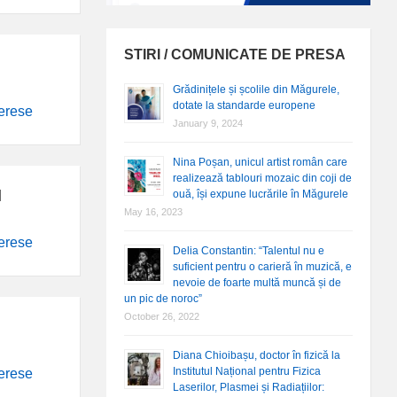
STIRI / COMUNICATE DE PRESA
Grădinițele și școlile din Măgurele,
dotate la standarde europene
terese
January 9, 2024
Nina Poșan, unicul artist român care
realizează tablouri mozaic din coji de
l
ouă, își expune lucrările în Măgurele
May 16, 2023
terese
Delia Constantin: “Talentul nu e
suficient pentru o carieră în muzică, e
nevoie de foarte multă muncă și de
un pic de noroc”
October 26, 2022
Diana Chioibașu, doctor în fizică la
Institutul Național pentru Fizica
terese
Laserilor, Plasmei și Radiațiilor: