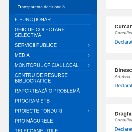
Transparența decizională
E-FUNCȚIONAR
Curcan
GHID DE COLECTARE
Consilie
SELECTIVĂ
Declaraț
SERVICII PUBLICE
MEDIA
MONITORUL OFICIAL LOCAL
Dinesc
CENTRU DE RESURSE
Arhitect
BIBLIOGRAFICE
Declaraț
RAPORTEAZĂ O PROBLEMĂ
PROGRAM STB
PROIECTE FONDURI
Draghic
Consilie
PRO MĂGURELE
Declaraț
TELEFOANE UTILE