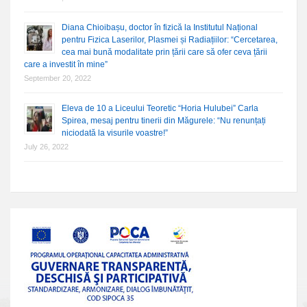
Diana Chioibașu, doctor în fizică la Institutul Național
pentru Fizica Laserilor, Plasmei și Radiațiilor: “Cercetarea,
cea mai bună modalitate prin țării care să ofer ceva țării
care a investit în mine”
September 20, 2022
Eleva de 10 a Liceului Teoretic “Horia Hulubei” Carla
Spirea, mesaj pentru tinerii din Măgurele: “Nu renunțați
niciodată la visurile voastre!”
July 26, 2022