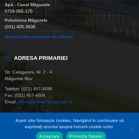
Apă - Canal Măgurele
0759-055-170
Policlinica Măgurele
(031) 405-3636
Vedeți toate numerele de telefon
ADRESA PRIMARIEI
Str. Calugareni, Nr. 2 - 4
Măgurele,Ilfov
Telefon: (021) 457-4098
Fax: (021) 457-4504
Email:
office@primariamagurele.ro
Acest site foloseşte cookies. Navigând în continuare vă
exprimaţi acordul asupra folosirii cookie-urilor.
© Primaria Orasului Magurele,Ilfov
Acceptare
Protecția Datelor