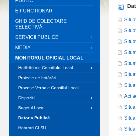
PUBLIC
Dat
E-FUNCȚIONAR
Situa
GHID DE COLECTARE
SELECTIVĂ
Situa
SERVICII PUBLICE
Situa
MEDIA
Situa
MONITORUL OFICIAL LOCAL
Situa
Hotărâri ale Consiliului Local
Situa
Proiecte de hotărâri
Situa
Procese Verbale Consiliul Local
Act a
Dispozitii
Situa
Bugetul Local
Datoria Publică
Situa
Hotarari CLSU
Situa