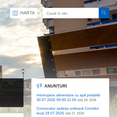
HARTA
ANUNȚURI
Intrerupere alimentare cu apă potabilă
30.07.2026 09:00-11:00
July 29, 2026
Convocator ședința ordinară Consiliul
local 29.07.2026
July 27, 2026