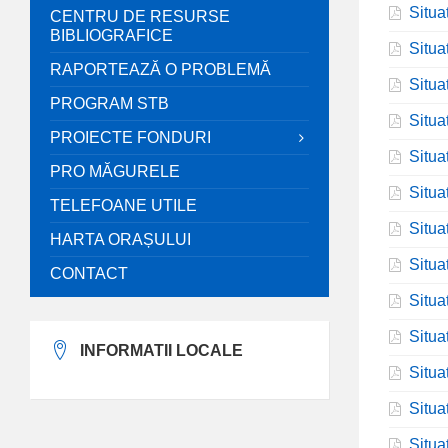
Situa
CENTRU DE RESURSE
BIBLIOGRAFICE
Situa
RAPORTEAZĂ O PROBLEMĂ
Situa
PROGRAM STB
Situa
PROIECTE FONDURI
Situa
PRO MĂGURELE
Situa
TELEFOANE UTILE
Situa
HARTA ORAȘULUI
Situa
CONTACT
Situa
Situa
INFORMATII LOCALE
Situa
Situa
Situa