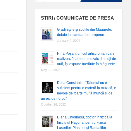
STIRI / COMUNICATE DE PRESA
Grădinițele și școlile din Măgurele,
dotate la standarde europene
January 9, 2024
Nina Poșan, unicul artist român care
realizează tablouri mozaic din coji de
ouă, își expune lucrările în Măgurele
May 16, 2023
Delia Constantin: “Talentul nu e
suficient pentru o carieră în muzică, e
nevoie de foarte multă muncă și de
un pic de noroc”
October 26, 2022
Diana Chioibașu, doctor în fizică la
Institutul Național pentru Fizica
Laserilor, Plasmei și Radiațiilor: