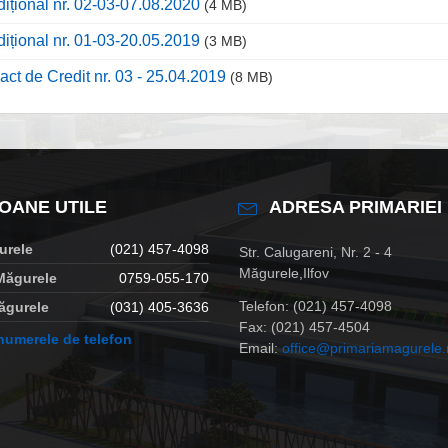
dițional nr. 02-03-07.08.2020
(4 MB)
dițional nr. 01-03-20.05.2019
(3 MB)
act de Credit nr. 03 - 25.04.2019
(8 MB)
OANE UTILE
ADRESA PRIMARIEI
urele
(021) 457-4098
Str. Calugareni, Nr. 2 - 4
Măgurele,Ilfov
Măgurele
0759-055-170
Telefon: (021) 457-4098
Măgurele
(031) 405-3636
Fax: (021) 457-4504
 numerele de telefon
Email:
office@primariamagurele.