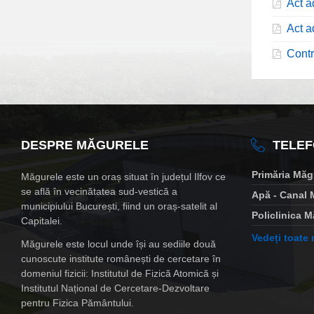
Act a
Act a
Contr
DESPRE MĂGURELE
TELEF
Primăria Măg
Măgurele este un oraș situat în județul Ilfov ce
se află în vecinătatea sud-vestică a
Apă - Canal 
municipiului București, fiind un oraș-satelit al
Policlinica 
Capitalei.
Vedeți toate
Măgurele este locul unde își au sediile două
cunoscute institute românești de cercetare în
domeniul fizicii: Institutul de Fizică Atomică și
Institutul Național de Cercetare-Dezvoltare
pentru Fizica Pământului.