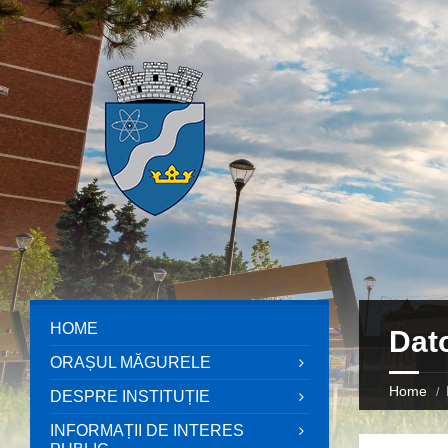
HOME
Dato
ORAȘUL MĂGURELE
Home
DESPRE INSTITUȚIE
INFORMAȚII DE INTERES