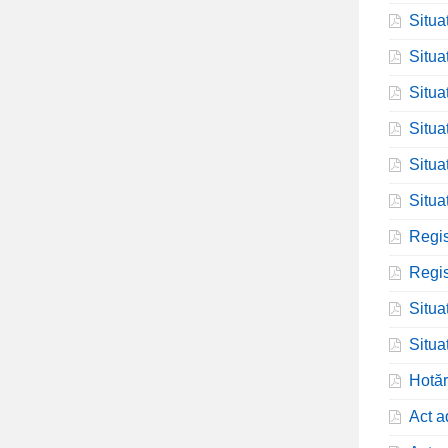
Situa
Situa
Situa
Situa
Situa
Situa
Regis
Regis
Situa
Situa
Hotăr
Act a