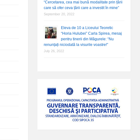
“Cercetarea, cea mai bună modalitate prin țării
care să ofer ceva țării care a investit în mine”
September 20, 2022
Eleva de 10 a Liceului Teoretic
“Horia Hulubei” Carla Spirea, mesaj
pentru tinerii din Măgurele: “Nu
renunțați niciodată la visurile voastre!”
July 26, 2022