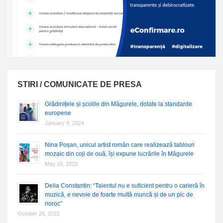
STIRI / COMUNICATE DE PRESA
Grădinițele și școlile din Măgurele, dotate la standarde
europene
January 9, 2024
Nina Poșan, unicul artist român care realizează tablouri
mozaic din coji de ouă, își expune lucrările în Măgurele
May 16, 2023
Delia Constantin: “Talentul nu e suficient pentru o carieră în
muzică, e nevoie de foarte multă muncă și de un pic de
noroc”
October 26, 2022