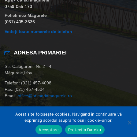
0759-055-170
Policlinica Măgurele
(031) 405-3636
Vedeți toate numerele de telefon
ADRESA PRIMARIEI
Str. Calugareni, Nr. 2 - 4
Măgurele,Ilfov
Telefon: (021) 457-4098
Fax: (021) 457-4504
Email:
office@primariamagurele.ro
Acest site foloseşte cookies. Navigând în continuare vă
exprimaţi acordul asupra folosirii cookie-urilor.
© Primaria Orasului Magurele,Ilfov
Acceptare
Protecția Datelor