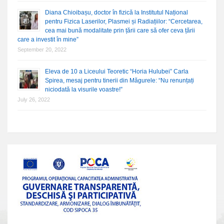
Diana Chioibașu, doctor în fizică la Institutul Național
pentru Fizica Laserilor, Plasmei și Radiațiilor: “Cercetarea,
cea mai bună modalitate prin țării care să ofer ceva țării
care a investit în mine”
September 20, 2022
Eleva de 10 a Liceului Teoretic “Horia Hulubei” Carla
Spirea, mesaj pentru tinerii din Măgurele: “Nu renunțați
niciodată la visurile voastre!”
July 26, 2022