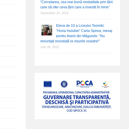
“Cercetarea, cea mai bună modalitate prin țării
care să ofer ceva țării care a investit în mine”
September 20, 2022
Eleva de 10 a Liceului Teoretic
“Horia Hulubei” Carla Spirea, mesaj
pentru tinerii din Măgurele: “Nu
renunțați niciodată la visurile voastre!”
July 26, 2022