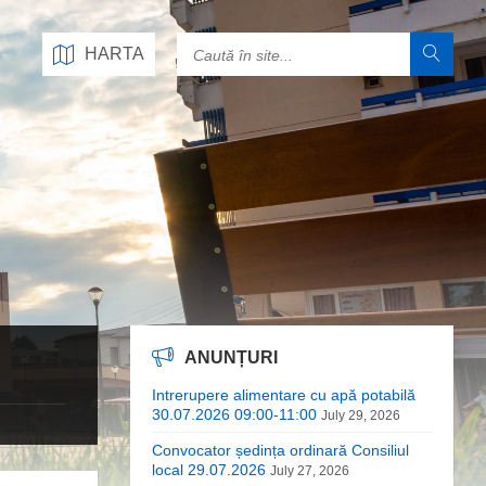
HARTA
ANUNȚURI
Intrerupere alimentare cu apă potabilă
30.07.2026 09:00-11:00
July 29, 2026
Convocator ședința ordinară Consiliul
local 29.07.2026
July 27, 2026