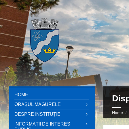
HOME
Disp
ORAȘUL MĂGURELE
Home
DESPRE INSTITUȚIE
INFORMAȚII DE INTERES