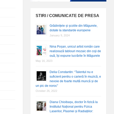
STIRI / COMUNICATE DE PRESA
Grădinițele și școlile din Măgurele,
dotate la standarde europene
January 9, 2024
Nina Poșan, unicul artist român care
realizează tablouri mozaic din coji de
ouă, își expune lucrările în Măgurele
May 16, 2023
Delia Constantin: “Talentul nu e
suficient pentru o carieră în muzică, e
nevoie de foarte multă muncă și de
un pic de noroc”
October 26, 2022
Diana Chioibașu, doctor în fizică la
Institutul Național pentru Fizica
Laserilor, Plasmei și Radiațiilor: