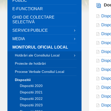
PUBLIC
Do
E-FUNCȚIONAR
Dispo
GHID DE COLECTARE
SELECTIVĂ
Dispo
SERVICII PUBLICE
Dispo
MEDIA
Dispo
MONITORUL OFICIAL LOCAL
Dispo
Hotărâri ale Consiliului Local
Dispo
Proiecte de hotărâri
Dispo
Procese Verbale Consiliul Local
Dispo
Dispozitii
Dispozitii 2020
Dispo
Dispozitii 2021
Dispo
Dispozitii 2022
Dispozitii 2023
Dispo