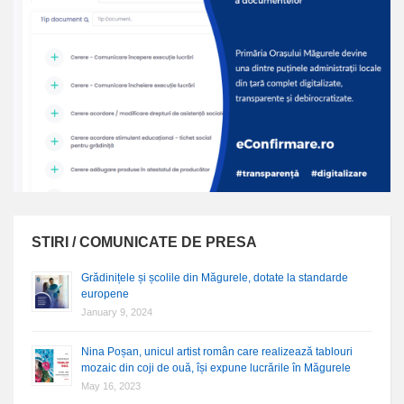
STIRI / COMUNICATE DE PRESA
Grădinițele și școlile din Măgurele, dotate la standarde
europene
January 9, 2024
Nina Poșan, unicul artist român care realizează tablouri
mozaic din coji de ouă, își expune lucrările în Măgurele
May 16, 2023