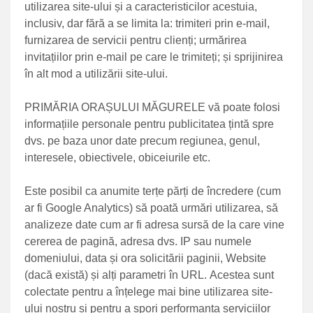
utilizarea site-ului și a caracteristicilor acestuia,
inclusiv, dar fără a se limita la: trimiteri prin e-mail,
furnizarea de servicii pentru clienți; urmărirea
invitațiilor prin e-mail pe care le trimiteți; și sprijinirea
în alt mod a utilizării site-ului.
PRIMĂRIA ORAȘULUI MĂGURELE vă poate folosi
informațiile personale pentru publicitatea țintă spre
dvs. pe baza unor date precum regiunea, genul,
interesele, obiectivele, obiceiurile etc.
Este posibil ca anumite terțe părți de încredere (cum
ar fi Google Analytics) să poată urmări utilizarea, să
analizeze date cum ar fi adresa sursă de la care vine
cererea de pagină, adresa dvs. IP sau numele
domeniului, data și ora solicitării paginii, Website
(dacă există) și alți parametri în URL. Acestea sunt
colectate pentru a înțelege mai bine utilizarea site-
ului nostru și pentru a spori performanța serviciilor