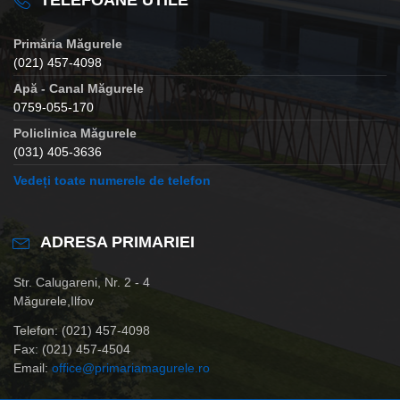
Primăria Măgurele
(021) 457-4098
Apă - Canal Măgurele
0759-055-170
Policlinica Măgurele
(031) 405-3636
Vedeți toate numerele de telefon
ADRESA PRIMARIEI
Str. Calugareni, Nr. 2 - 4
Măgurele,Ilfov
Telefon: (021) 457-4098
Fax: (021) 457-4504
Email:
office@primariamagurele.ro