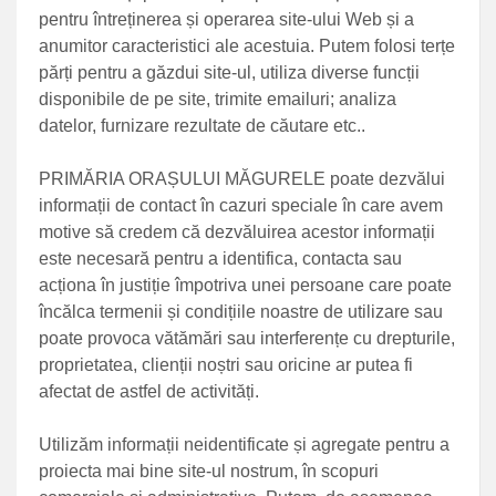
pentru întreținerea și operarea site-ului Web și a
anumitor caracteristici ale acestuia. Putem folosi terțe
părți pentru a găzdui site-ul, utiliza diverse funcții
disponibile de pe site, trimite emailuri; analiza
datelor, furnizare rezultate de căutare etc..
PRIMĂRIA ORAȘULUI MĂGURELE poate dezvălui
informații de contact în cazuri speciale în care avem
motive să credem că dezvăluirea acestor informații
este necesară pentru a identifica, contacta sau
acționa în justiție împotriva unei persoane care poate
încălca termenii și condițiile noastre de utilizare sau
poate provoca vătămări sau interferențe cu drepturile,
proprietatea, clienții noștri sau oricine ar putea fi
afectat de astfel de activități.
Utilizăm informații neidentificate și agregate pentru a
proiecta mai bine site-ul nostrum, în scopuri