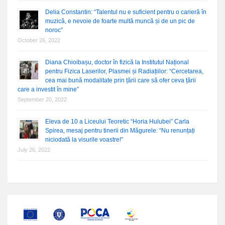
Delia Constantin: “Talentul nu e suficient pentru o carieră în
muzică, e nevoie de foarte multă muncă și de un pic de
noroc”
October 26, 2022
Diana Chioibașu, doctor în fizică la Institutul Național
pentru Fizica Laserilor, Plasmei și Radiațiilor: “Cercetarea,
cea mai bună modalitate prin țării care să ofer ceva țării
care a investit în mine”
September 20, 2022
Eleva de 10 a Liceului Teoretic “Horia Hulubei” Carla
Spirea, mesaj pentru tinerii din Măgurele: “Nu renunțați
niciodată la visurile voastre!”
July 26, 2022