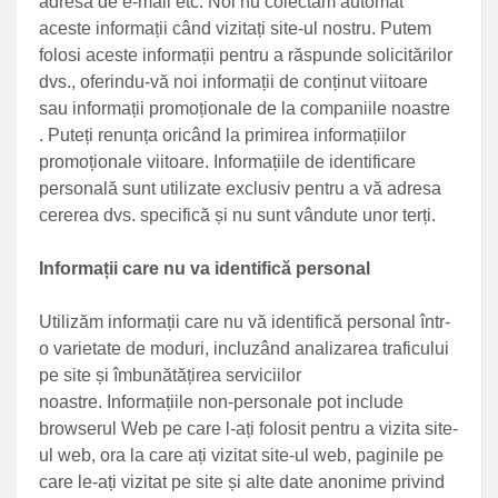
adresa de e-mail etc. Noi nu colectăm automat
aceste informații când vizitați site-ul nostru. Putem
folosi aceste informații pentru a răspunde solicitărilor
dvs., oferindu-vă noi informații de conținut viitoare
sau informații promoționale de la companiile noastre
. Puteți renunța oricând la primirea informațiilor
promoționale viitoare. Informațiile de identificare
personală sunt utilizate exclusiv pentru a vă adresa
cererea dvs. specifică și nu sunt vândute unor terți.
Informații care nu va identifică personal
Utilizăm informații care nu vă identifică personal într-
o varietate de moduri, incluzând analizarea traficului
pe site și îmbunătățirea serviciilor
noastre. Informațiile non-personale pot include
browserul Web pe care l-ați folosit pentru a vizita site-
ul web, ora la care ați vizitat site-ul web, paginile pe
care le-ați vizitat pe site și alte date anonime privind