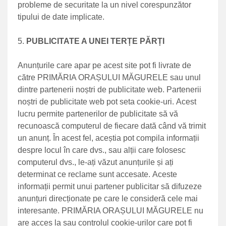
probleme de securitate la un nivel corespunzător
tipului de date implicate.
PUBLICITATE A UNEI TERȚE PĂRȚI
Anunțurile care apar pe acest site pot fi livrate de
către PRIMĂRIA ORAȘULUI MĂGURELE sau unul
dintre partenerii noștri de publicitate web. Partenerii
noștri de publicitate web pot seta cookie-uri. Acest
lucru permite partenerilor de publicitate să vă
recunoască computerul de fiecare dată când vă trimit
un anunț. În acest fel, aceștia pot compila informații
despre locul în care dvs., sau alții care folosesc
computerul dvs., le-ați văzut anunțurile și ați
determinat ce reclame sunt accesate. Aceste
informații permit unui partener publicitar să difuzeze
anunțuri direcționate pe care le consideră cele mai
interesante. PRIMĂRIA ORAȘULUI MĂGURELE nu
are acces la sau controlul cookie-urilor care pot fi