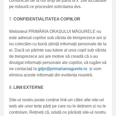
comunicări de la noi timp de până la x zile lucrătoare
pe măsură ce procesăm solicitarea dvs.
CONFIDENȚIALITATEA COPIILOR
Websiteul PRIMĂRIA ORAȘULUI MĂGURELE nu
este adresat copiilor sub vârsta de treisprezece ani și
nu colectăm cu bună știință informații personale de la
ei. Dacă un părinte sau tutore al unui copil sub vârsta
de treisprezece ani are motive să creadă că s-au
divulgat informații personale ale copiilor, vă rugăm să
ne contactați la
gdpr@primariamagurele.ro
și vom
elimina aceste informații din evidența noastră.
LINII EXTERNE
Site-ul nostru poate conține link-uri către alte site-uri
web ale unor terțe părți pe care nu le deținem și nu le
controlam. Rețineți că, odată ce părăsiți site-ul nostru