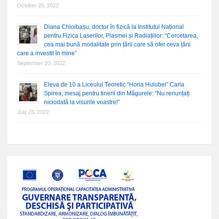
October 26, 2022
Diana Chioibașu, doctor în fizică la Institutul Național
pentru Fizica Laserilor, Plasmei și Radiațiilor: “Cercetarea,
cea mai bună modalitate prin țării care să ofer ceva țării
care a investit în mine”
September 20, 2022
Eleva de 10 a Liceului Teoretic “Horia Hulubei” Carla
Spirea, mesaj pentru tinerii din Măgurele: “Nu renunțați
niciodată la visurile voastre!”
July 26, 2022