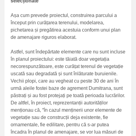
selecționate
Așa cum prevede proiectul, construirea parcului a
început prin curățarea terenului, modelarea,
pichetarea și pregătirea acestuia conform unui plan
de amenajare riguros elaborat.
Astfel, sunt îndepărtate elemente care nu sunt incluse
în planul proiectului: este tăiată doar vegetația
necorespunzătoare, este curățat terenul de vegetație
uscată sau degradată și sunt înlăturate buruienile.
Vechii plopi, care au vegheat cu peste 30 de ani în
urmă aleile fostei baze de agrement Dumitrana, sunt
păstrați și au fost protejați pe toată perioada lucrărilor.
De altfel, în proiect, reprezentanții autorităților
menționau că, “în cazul menținerii unor elemente de
vegetație sau de construcții deja existente, fie
ornamentale, fie edilitare, pentru că s-ar putea
încadra în planul de amenajare, se vor lua măsuri de