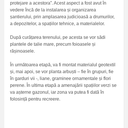
protejare a acestora”. Acest aspect a fost avut în
vedere încă de la instalarea și organizarea
șantierului, prin amplasarea judicioasă a drumurilor,
a depozitelor, a spațiilor tehnice, a materialelor.
După curățarea terenului, pe acesta se vor sădi
plantele de talie mare, precum foioasele și
rășinoasele.
În următoarea etapă, va fi montat materialul geotextil
și, mai apoi, se vor planta arbuști – fie în grupuri, fie
în garduri vii -, liane, graminee ornamentale și flori
perene. În ultima etapă a amenajării spațiilor verzi se
va așterne gazonul, iar zona va putea fi dată în
folosință pentru recreere.