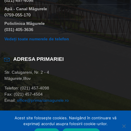
(021) 457-4098
Apă - Canal Măgurele
0759-055-170
Policlinica Măgurele
(031) 405-3636
Vedeți toate numerele de telefon
ADRESA PRIMARIEI
Str. Calugareni, Nr. 2 - 4
Măgurele,Ilfov
Telefon: (021) 457-4098
Fax: (021) 457-4504
Email:
office@primariamagurele.ro
Acest site foloseşte cookies. Navigând în continuare vă
exprimaţi acordul asupra folosirii cookie-urilor.
© Primaria Orasului Magurele,Ilfov