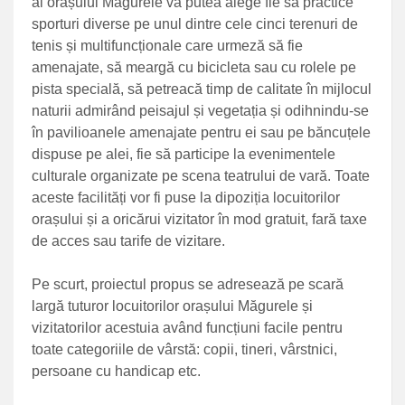
al orașului Măgurele va putea alege fie să practice
sporturi diverse pe unul dintre cele cinci terenuri de
tenis și multifuncționale care urmeză să fie
amenajate, să meargă cu bicicleta sau cu rolele pe
pista specială, să petreacă timp de calitate în mijlocul
naturii admirând peisajul și vegetația și odihnindu-se
în pavilioanele amenajate pentru ei sau pe băncuțele
dispuse pe alei, fie să participe la evenimentele
culturale organizate pe scena teatrului de vară. Toate
aceste facilități vor fi puse la dipoziția locuitorilor
orașului și a oricărui vizitator în mod gratuit, fară taxe
de acces sau tarife de vizitare.
Pe scurt, proiectul propus se adresează pe scară
largă tuturor locuitorilor orașului Măgurele și
vizitatorilor acestuia având funcțiuni facile pentru
toate categoriile de vârstă: copii, tineri, vârstnici,
persoane cu handicap etc.