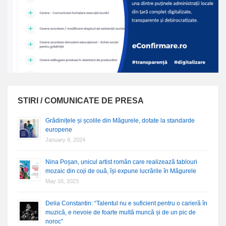
STIRI / COMUNICATE DE PRESA
Grădinițele și școlile din Măgurele, dotate la standarde
europene
January 9, 2024
Nina Poșan, unicul artist român care realizează tablouri
mozaic din coji de ouă, își expune lucrările în Măgurele
May 16, 2023
Delia Constantin: “Talentul nu e suficient pentru o carieră în
muzică, e nevoie de foarte multă muncă și de un pic de
noroc”