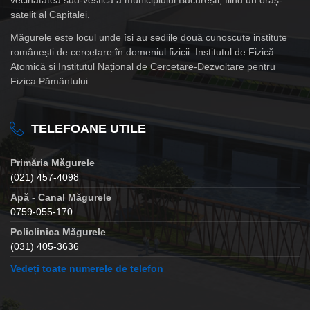
vecinătatea sud-vestică a municipiului București, fiind un oraș-
satelit al Capitalei.
Măgurele este locul unde își au sediile două cunoscute institute
românești de cercetare în domeniul fizicii: Institutul de Fizică
Atomică și Institutul Național de Cercetare-Dezvoltare pentru
Fizica Pământului.
TELEFOANE UTILE
Primăria Măgurele
(021) 457-4098
Apă - Canal Măgurele
0759-055-170
Policlinica Măgurele
(031) 405-3636
Vedeți toate numerele de telefon