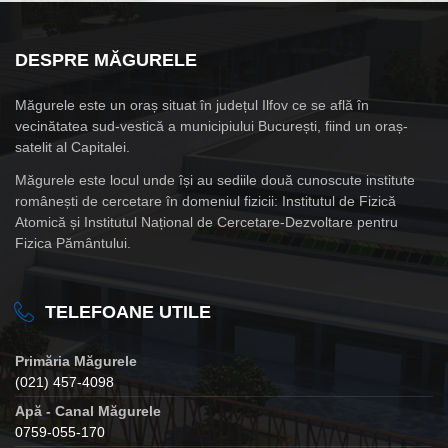
DESPRE MĂGURELE
Măgurele este un oraș situat în județul Ilfov ce se află în
vecinătatea sud-vestică a municipiului București, fiind un oraș-
satelit al Capitalei.
Măgurele este locul unde își au sediile două cunoscute institute
românești de cercetare în domeniul fizicii: Institutul de Fizică
Atomică și Institutul Național de Cercetare-Dezvoltare pentru
Fizica Pământului.
TELEFOANE UTILE
Primăria Măgurele
(021) 457-4098
Apă - Canal Măgurele
0759-055-170