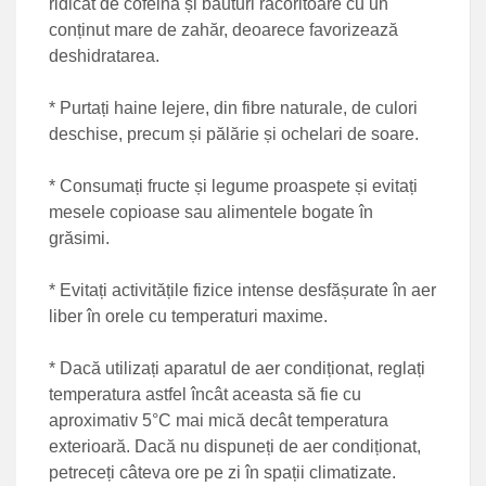
ridicat de cofeină și băuturi răcoritoare cu un
conținut mare de zahăr, deoarece favorizează
deshidratarea.
* Purtați haine lejere, din fibre naturale, de culori
deschise, precum și pălărie și ochelari de soare.
* Consumați fructe și legume proaspete și evitați
mesele copioase sau alimentele bogate în
grăsimi.
* Evitați activitățile fizice intense desfășurate în aer
liber în orele cu temperaturi maxime.
* Dacă utilizați aparatul de aer condiționat, reglați
temperatura astfel încât aceasta să fie cu
aproximativ 5°C mai mică decât temperatura
exterioară. Dacă nu dispuneți de aer condiționat,
petreceți câteva ore pe zi în spații climatizate.