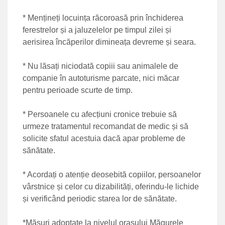
* Mențineți locuința răcoroasă prin închiderea
ferestrelor și a jaluzelelor pe timpul zilei și
aerisirea încăperilor dimineața devreme și seara.
* Nu lăsați niciodată copiii sau animalele de
companie în autoturisme parcate, nici măcar
pentru perioade scurte de timp.
* Persoanele cu afecțiuni cronice trebuie să
urmeze tratamentul recomandat de medic și să
solicite sfatul acestuia dacă apar probleme de
sănătate.
* Acordați o atenție deosebită copiilor, persoanelor
vârstnice și celor cu dizabilități, oferindu-le lichide
și verificând periodic starea lor de sănătate.
*Măsuri adoptate la nivelul orașului Măgurele