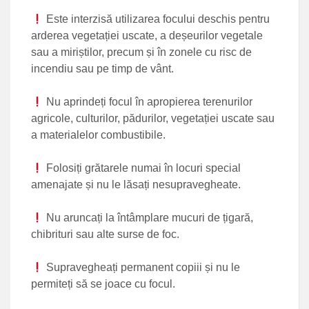
Este interzisă utilizarea focului deschis pentru
arderea vegetației uscate, a deșeurilor vegetale
sau a miriștilor, precum și în zonele cu risc de
incendiu sau pe timp de vânt.
Nu aprindeți focul în apropierea terenurilor
agricole, culturilor, pădurilor, vegetației uscate sau
a materialelor combustibile.
Folosiți grătarele numai în locuri special
amenajate și nu le lăsați nesupravegheate.
Nu aruncați la întâmplare mucuri de țigară,
chibrituri sau alte surse de foc.
Supravegheați permanent copiii și nu le
permiteți să se joace cu focul.