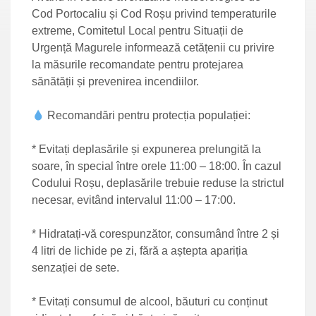
Cod Portocaliu și Cod Roșu privind temperaturile
extreme, Comitetul Local pentru Situații de
Urgență Magurele informează cetățenii cu privire
la măsurile recomandate pentru protejarea
sănătății și prevenirea incendiilor.
Recomandări pentru protecția populației:
* Evitați deplasările și expunerea prelungită la
soare, în special între orele 11:00 – 18:00. În cazul
Codului Roșu, deplasările trebuie reduse la strictul
necesar, evitând intervalul 11:00 – 17:00.
* Hidratați-vă corespunzător, consumând între 2 și
4 litri de lichide pe zi, fără a aștepta apariția
senzației de sete.
* Evitați consumul de alcool, băuturi cu conținut