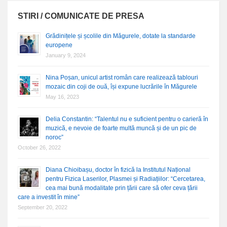
STIRI / COMUNICATE DE PRESA
Grădinițele și școlile din Măgurele, dotate la standarde
europene
January 9, 2024
Nina Poșan, unicul artist român care realizează tablouri
mozaic din coji de ouă, își expune lucrările în Măgurele
May 16, 2023
Delia Constantin: “Talentul nu e suficient pentru o carieră în
muzică, e nevoie de foarte multă muncă și de un pic de
noroc”
October 26, 2022
Diana Chioibașu, doctor în fizică la Institutul Național
pentru Fizica Laserilor, Plasmei și Radiațiilor: “Cercetarea,
cea mai bună modalitate prin țării care să ofer ceva țării
care a investit în mine”
September 20, 2022