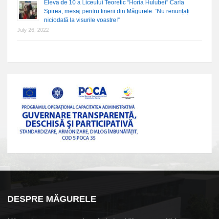
Eleva de 10 a Liceului Teoretic “Horia Hulubei” Carla
Spirea, mesaj pentru tinerii din Măgurele: “Nu renunțați
niciodată la visurile voastre!”
July 26, 2022
DESPRE MĂGURELE