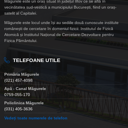
Măgurele este un oraș situat în județul Ilfov ce se află în
vecinătatea sud-vestică a municipiului București, fiind un oraș-
satelit al Capitalei.
Măgurele este locul unde își au sediile două cunoscute institute
românești de cercetare în domeniul fizicii: Institutul de Fizică
Atomică și Institutul Național de Cercetare-Dezvoltare pentru
Fizica Pământului.
TELEFOANE UTILE
Primăria Măgurele
(021) 457-4098
Apă - Canal Măgurele
0759-055-170
Policlinica Măgurele
(031) 405-3636
Vedeți toate numerele de telefon