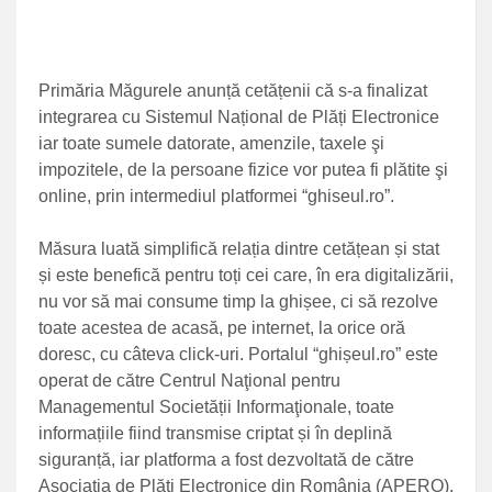
Primăria Măgurele anunță cetățenii că s-a finalizat
integrarea cu Sistemul Național de Plăți Electronice
iar toate sumele datorate, amenzile, taxele şi
impozitele, de la persoane fizice vor putea fi plătite şi
online, prin intermediul platformei “ghiseul.ro”.
Măsura luată simplifică relația dintre cetățean și stat
și este benefică pentru toți cei care, în era digitalizării,
nu vor să mai consume timp la ghișee, ci să rezolve
toate acestea de acasă, pe internet, la orice oră
doresc, cu câteva click-uri. Portalul “ghișeul.ro” este
operat de către Centrul Naţional pentru
Managementul Societății Informaţionale, toate
informațiile fiind transmise criptat și în deplină
siguranță, iar platforma a fost dezvoltată de către
Asociaţia de Plăţi Electronice din România (APERO),