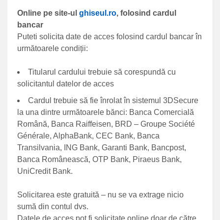
Online pe site-ul
ghiseul.ro
, folosind cardul
bancar
Puteti solicita date de acces folosind cardul bancar în
următoarele condiții:
Titularul cardului trebuie să corespundă cu
solicitantul datelor de acces
Cardul trebuie să fie înrolat în sistemul 3DSecure
la una dintre următoarele bănci: Banca Comercială
Română, Banca Raiffeisen, BRD – Groupe Société
Générale, AlphaBank, CEC Bank, Banca
Transilvania, ING Bank, Garanti Bank, Bancpost,
Banca Românească, OTP Bank, Piraeus Bank,
UniCredit Bank.
Solicitarea este gratuită – nu se va extrage nicio
sumă din contul dvs.
Datele de acces pot fi solicitate online doar de către